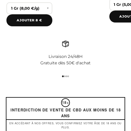
▾
AJOU
AJOUTER
|
8 €
Livraison 24/48H
Gratuite dès 50€ d'achat
Aller à l'élément 1
Aller à l'élément 2
Aller à l'élément 3
Aller à l'élément 4
18+
INTERDICTION DE VENTE DE CBD AUX MOINS DE 18
ANS
EN ACCÉDANT À NOS OFFRES, VOUS CONFIRMEZ VOTRE ÂGE DE 18 ANS OU
PLUS.