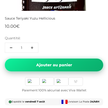
Sauce Teriyaki Yuzu Hellicious
Prix de vente
10.00€
Quantité:
Ajouter au panier
Paiement 100% sécurisé avec Viva Wallet
Expédié le
vendredi 7 août
Livraison La Poste
24/48H