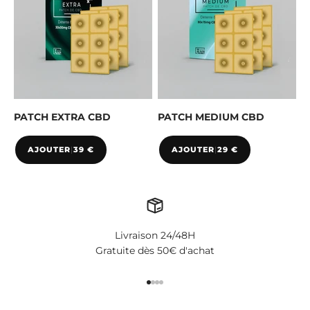
PATCH EXTRA CBD
PATCH MEDIUM CBD
AJOUTER
|
39 €
AJOUTER
|
29 €
Livraison 24/48H
Gratuite dès 50€ d'achat
Aller à l'élément 1
Aller à l'élément 2
Aller à l'élément 3
Aller à l'élément 4