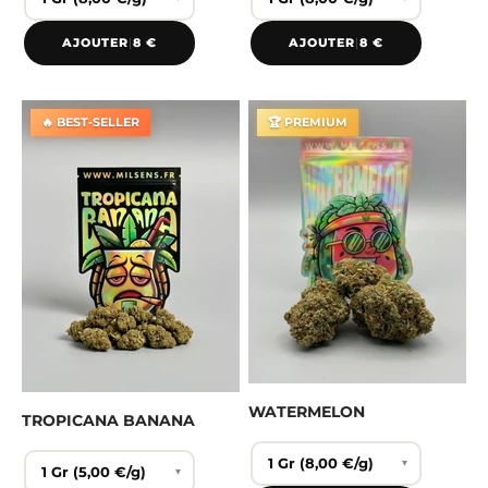
AJOUTER
|
8 €
AJOUTER
|
8 €
🔥 BEST-SELLER
🏆 PREMIUM
WATERMELON
TROPICANA BANANA
▾
▾