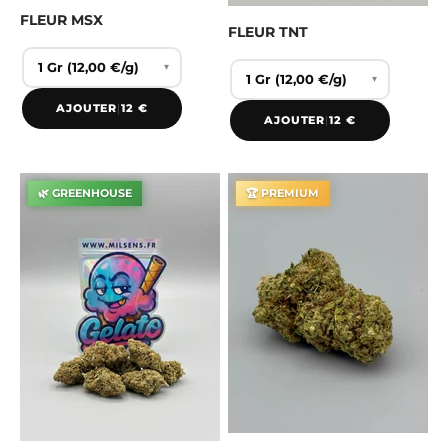
FLEUR MSX
FLEUR TNT
▾
▾
AJOUTER
|
12 €
AJOUTER
|
12 €
🌿 GREENHOUSE
🏆 PREMIUM