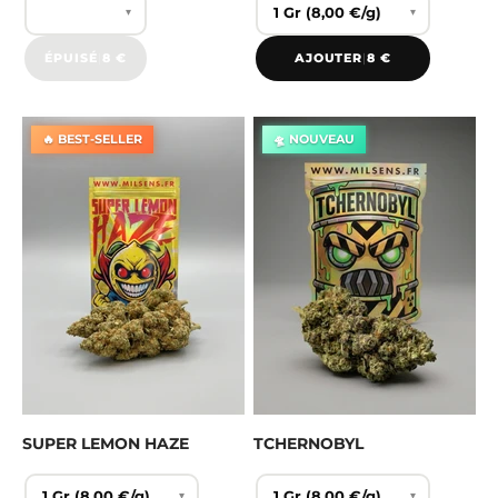
▾
▾
ÉPUISÉ
|
8 €
AJOUTER
|
8 €
🔥 BEST-SELLER
🛸 NOUVEAU
SUPER LEMON HAZE
TCHERNOBYL
▾
▾