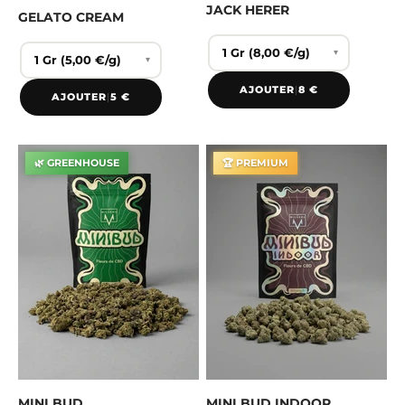
JACK HERER
GELATO CREAM
▾
▾
AJOUTER
|
8 €
AJOUTER
|
5 €
🌿 GREENHOUSE
🏆 PREMIUM
MINI BUD
MINI BUD INDOOR