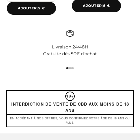
AJOUTER
|
8 €
AJOUTER
|
5 €
Livraison 24/48H
Gratuite dès 50€ d'achat
Aller à l'élément 1
Aller à l'élément 2
Aller à l'élément 3
Aller à l'élément 4
18+
INTERDICTION DE VENTE DE CBD AUX MOINS DE 18
ANS
EN ACCÉDANT À NOS OFFRES, VOUS CONFIRMEZ VOTRE ÂGE DE 18 ANS OU
PLUS.