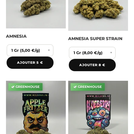
AMNESIA
AMNESIA SUPER STRAIN
▾
▾
AJOUTER
|
5 €
AJOUTER
|
8 €
🌿 GREENHOUSE
🌿 GREENHOUSE