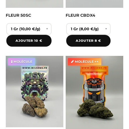
FLEUR 50SC
FLEUR CBDX4
▾
▾
AJOUTER
|
10 €
AJOUTER
|
8 €
🧪 MOLÉCULE
🧨 MOLÉCULE ++