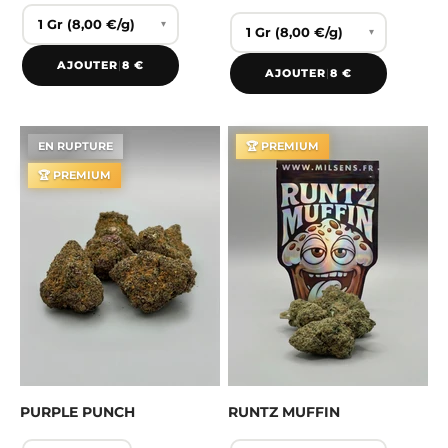
▾
▾
AJOUTER
|
8 €
AJOUTER
|
8 €
EN RUPTURE
🏆 PREMIUM
🏆 PREMIUM
PURPLE PUNCH
RUNTZ MUFFIN