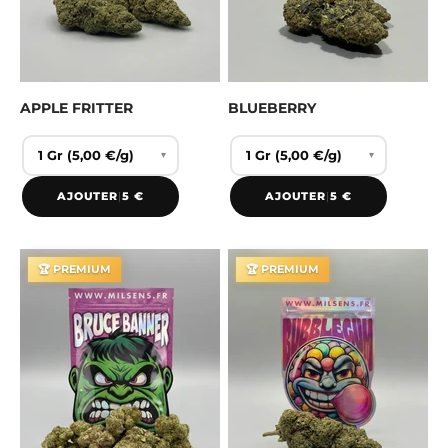
APPLE FRITTER
BLUEBERRY
▾
▾
AJOUTER
|
5 €
AJOUTER
|
5 €
🏆 PREMIUM
🏆 PREMIUM