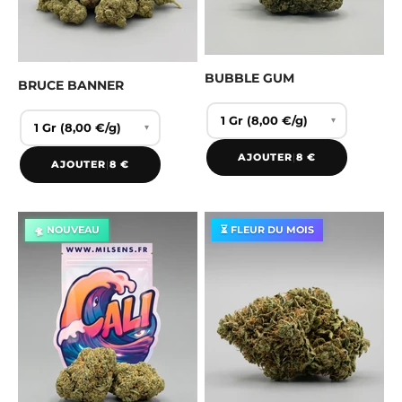
BUBBLE GUM
BRUCE BANNER
▾
▾
AJOUTER
|
8 €
AJOUTER
|
8 €
🛸 NOUVEAU
⏳ FLEUR DU MOIS