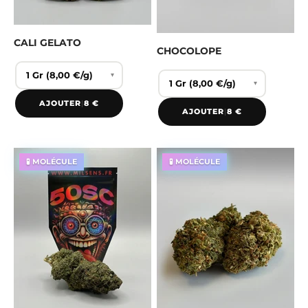
CALI GELATO
CHOCOLOPE
▾
▾
AJOUTER
|
8 €
AJOUTER
|
8 €
🧪 MOLÉCULE
🧪 MOLÉCULE