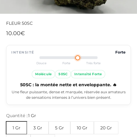
FLEUR 50SC
Prix de vente
10.00€
INTENSITÉ
Forte
Douce
Forte
Très forte
Molécule
50SC
Intensité Forte
50SC : la montée nette et enveloppante. 🔥
Une fleur puissante, dense et marquée, réservée aux amateurs
de sensations intenses à l’univers bien présent.
Quantité ::
1 Gr
1 Gr
3 Gr
5 Gr
10 Gr
20 Gr