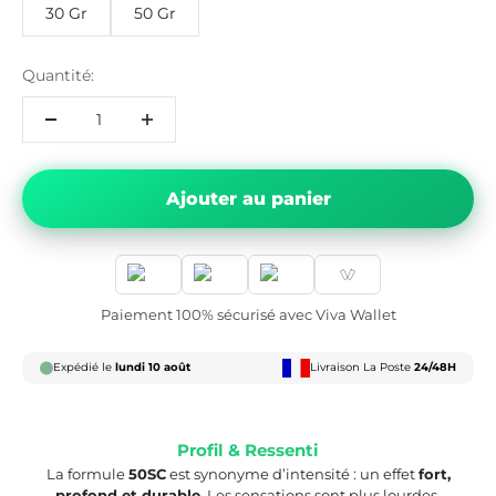
30 Gr
50 Gr
Quantité:
Ajouter au panier
Paiement 100% sécurisé avec Viva Wallet
Expédié le
lundi 10 août
Livraison La Poste
24/48H
Profil & Ressenti
La formule
50SC
est synonyme d’intensité : un effet
fort,
profond et durable
. Les sensations sont plus lourdes,