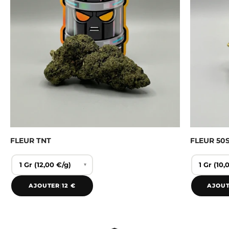
FLEUR TNT
FLEUR 50
▾
AJOUTER
|
12 €
AJOU