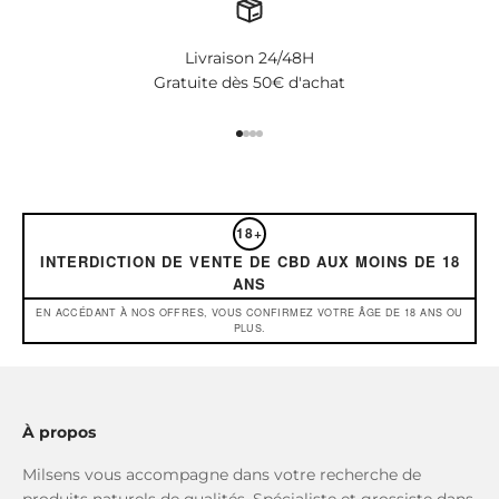
Livraison 24/48H
Gratuite dès 50€ d'achat
Aller à l'élément 1
Aller à l'élément 2
Aller à l'élément 3
Aller à l'élément 4
18+
INTERDICTION DE VENTE DE CBD AUX MOINS DE 18
ANS
EN ACCÉDANT À NOS OFFRES, VOUS CONFIRMEZ VOTRE ÂGE DE 18 ANS OU
PLUS.
À propos
Milsens vous accompagne dans votre recherche de
produits naturels de qualités. Spécialiste et grossiste dans