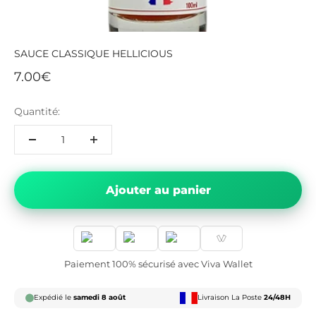
SAUCE CLASSIQUE HELLICIOUS
Prix de vente
7.00€
Quantité:
Ajouter au panier
Paiement 100% sécurisé avec Viva Wallet
Expédié le
samedi 8 août
Livraison La Poste
24/48H