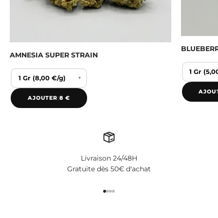
BLUEBER
AMNESIA SUPER STRAIN
▾
AJOU
AJOUTER
|
8 €
Livraison 24/48H
Gratuite dès 50€ d'achat
Aller à l'élément 1
Aller à l'élément 2
Aller à l'élément 3
Aller à l'élément 4