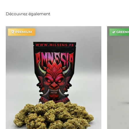
Découvrez également
🏆 PREMIUM
🌿 GREEN