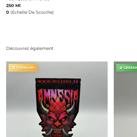
250 Ml
0
(Echelle De Scoville)
Découvrez également
🏆 PREMIUM
🌿 GREEN