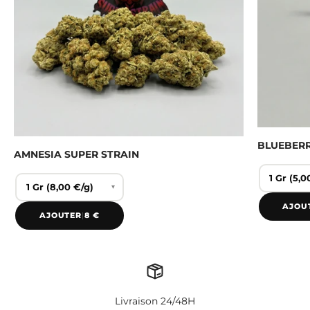
BLUEBER
AMNESIA SUPER STRAIN
▾
AJOU
AJOUTER
|
8 €
Livraison 24/48H