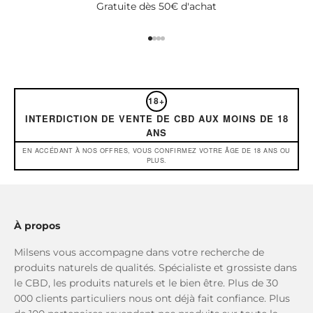
Gratuite dès 50€ d'achat
Aller à l'élément 1
Aller à l'élément 2
Aller à l'élément 3
Aller à l'élément 4
18+
INTERDICTION DE VENTE DE CBD AUX MOINS DE 18
ANS
EN ACCÉDANT À NOS OFFRES, VOUS CONFIRMEZ VOTRE ÂGE DE 18 ANS OU
PLUS.
À propos
Milsens vous accompagne dans votre recherche de
produits naturels de qualités. Spécialiste et grossiste dans
le CBD, les produits naturels et le bien être. Plus de 30
000 clients particuliers nous ont déjà fait confiance. Plus