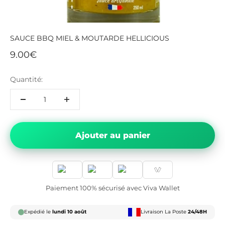
SAUCE BBQ MIEL & MOUTARDE HELLICIOUS
Prix de vente
9.00€
Quantité:
Ajouter au panier
Paiement 100% sécurisé avec Viva Wallet
Expédié le
lundi 10 août
Livraison La Poste
24/48H