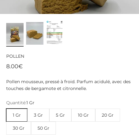
POLLEN
Prix de vente
8.00€
Pollen mousseux, pressé à froid. Parfum acidulé, avec des
touches de bergamote et citronnelle.
Quantité:
1 Gr
1 Gr
3 Gr
5 Gr
10 Gr
20 Gr
30 Gr
50 Gr