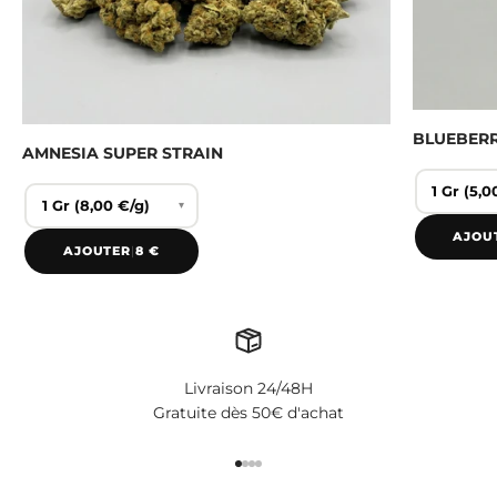
BLUEBER
AMNESIA SUPER STRAIN
▾
AJOU
AJOUTER
|
8 €
Livraison 24/48H
Gratuite dès 50€ d'achat
Aller à l'élément 1
Aller à l'élément 2
Aller à l'élément 3
Aller à l'élément 4