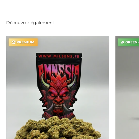
Découvrez également
🏆 PREMIUM
🌿 GREEN