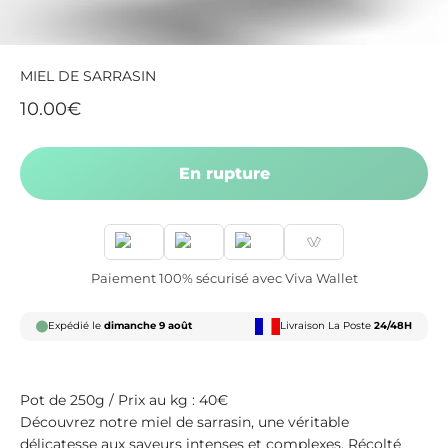
MIEL DE SARRASIN
Prix de vente
10.00€
En rupture
Paiement 100% sécurisé avec Viva Wallet
Expédié le
dimanche 9 août
Livraison La Poste
24/48H
Pot de 250g /
Prix au kg : 40€
Découvrez notre miel de sarrasin, une véritable
délicatesse aux saveurs intenses et complexes. Récolté