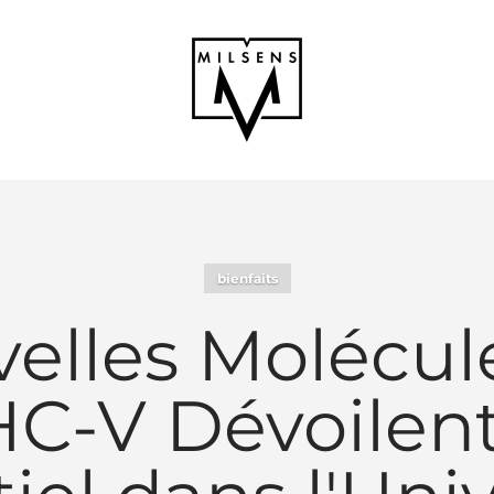
MILSENS
bienfaits
velles Molécul
HC-V Dévoilent