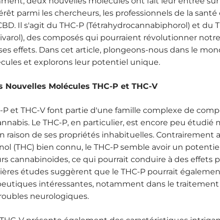
ment, deux nouvelles molécules ont fait leur entrée sur
térêt parmi les chercheurs, les professionnels de la santé 
BD. Il s'agit du THC-P (Tétrahydrocannabiphorol) et du 
ivarol), des composés qui pourraient révolutionner not
ses effets. Dans cet article, plongeons-nous dans le mo
cules et explorons leur potentiel unique.
s Nouvelles Molécules THC-P et THC-V
-P et THC-V font partie d'une famille complexe de com
annabis. Le THC-P, en particulier, est encore peu étudi
 en raison de ses propriétés inhabituelles. Contrairement 
ol (THC) bien connu, le THC-P semble avoir un potentiel 
rs cannabinoïdes, ce qui pourrait conduire à des effets p
ières études suggèrent que le THC-P pourrait également
peutiques intéressantes, notamment dans le traitement 
roubles neurologiques.