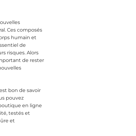
nouvelles
ral. Ces composés
corps humain et
essentiel de
rs risques. Alors
important de rester
nouvelles
 est bon de savoir
ous pouvez
 boutique en ligne
té, testés et
sûre et