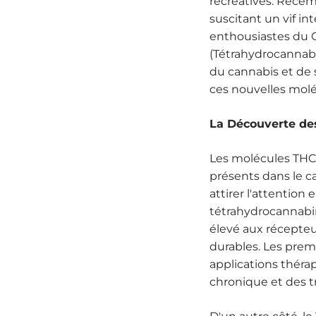
récréatives. Récem
suscitant un vif in
enthousiastes du C
(Tétrahydrocannab
du cannabis et de 
ces nouvelles molé
La Découverte de
Les molécules THC
présents dans le c
attirer l'attention
tétrahydrocannabin
élevé aux récepteu
durables. Les prem
applications théra
chronique et des t