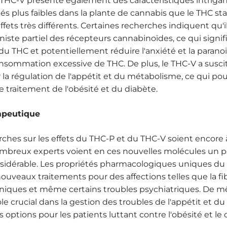
e THC-V présente également des caractéristiques intriga
és plus faibles dans la plante de cannabis que le THC st
ffets très différents. Certaines recherches indiquent qu'il
te partiel des récepteurs cannabinoïdes, ce qui signifie
 du THC et potentiellement réduire l'anxiété et la parano
nsommation excessive de THC. De plus, le THC-V a suscité
r la régulation de l'appétit et du métabolisme, ce qui pou
e traitement de l'obésité et du diabète.
apeutique
rches sur les effets du THC-P et du THC-V soient encore
ombreux experts voient en ces nouvelles molécules un p
sidérable. Les propriétés pharmacologiques uniques du
 nouveaux traitements pour des affections telles que la fi
niques et même certains troubles psychiatriques. De m
ôle crucial dans la gestion des troubles de l'appétit et 
s options pour les patients luttant contre l'obésité et le 