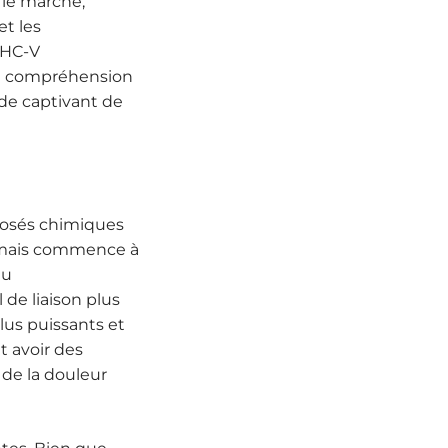
 le marché,
et les
THC-V
re compréhension
nde captivant de
posés chimiques
é mais commence à
au
de liaison plus
lus puissants et
 avoir des
de la douleur