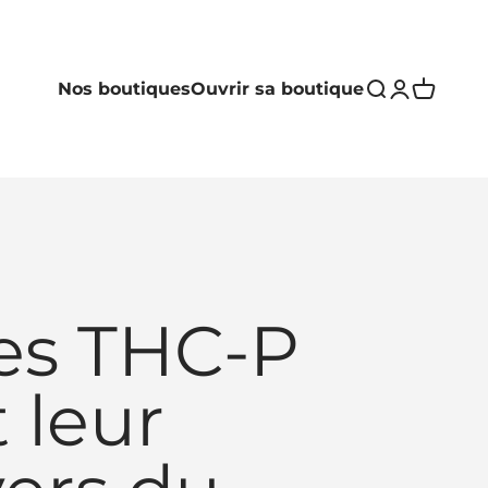
Nos boutiques
Ouvrir sa boutique
Ouvrir la rech
Ouvrir le c
Voir le p
es THC-P
 leur