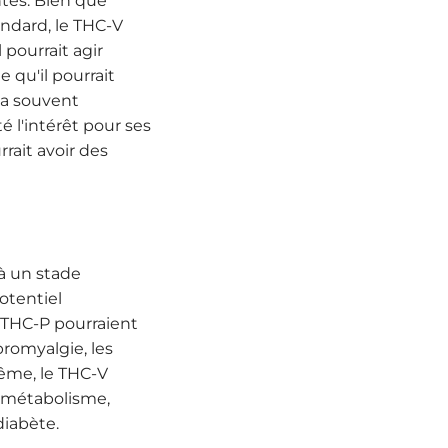
ntes. Bien que
andard, le THC-V
 pourrait agir
 qu'il pourrait
ia souvent
 l'intérêt pour ses
rrait avoir des
 à un stade
otentiel
 THC-P pourraient
bromyalgie, les
ême, le THC-V
du métabolisme,
diabète.